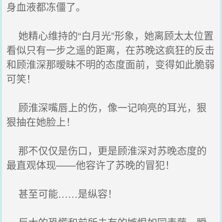
身血液都冻僵了。
她精心维持的“白月光”形象，她离顾太太位置
看似只有一步之遥的距离，在苏晚这疯狂的反击
和顾淮深那暧昧不明的态度面前，变得如此脆弱
可笑！
顾淮深嘴唇上的伤，像一记响亮的耳光，狠
狠抽在她脸上！
那不仅仅是伤口，更是顾淮深对苏晚态度的
最直观体现——他容许了苏晚的冒犯！
甚至可能……是纵容！