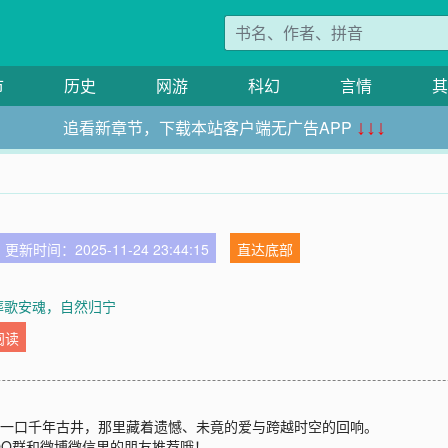
市
历史
网游
科幻
言情
其
追看新章节，下载本站客户端无广告APP
↓↓↓
更新时间：2025-11-24 23:44:15
直达底部
 葬歌安魂，自然归宁
阅读
，一口千年古井，那里藏着遗憾、未竟的爱与跨越时空的回响。
QQ群和微博微信里的朋友推荐哦！