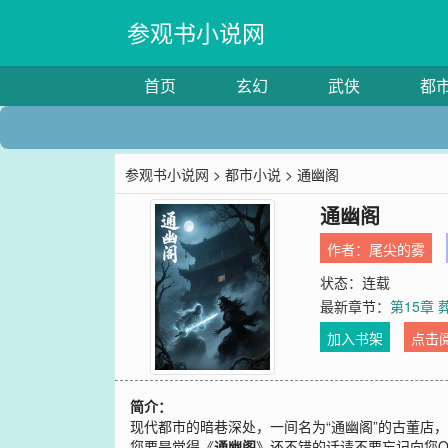
参观书小说网
首页
玄幻
武侠
都
参观书小说网
>
都市小说
> 通幽阁
通幽阁
作者：
尾尖的雾
状态：连载
最新章节：
第15章
加入书架
点击
简介：
现代都市的暗巷深处，一间名为“通幽阁”的古董店
您要是觉得《
通幽阁
》还不错的话请不要忘记向您