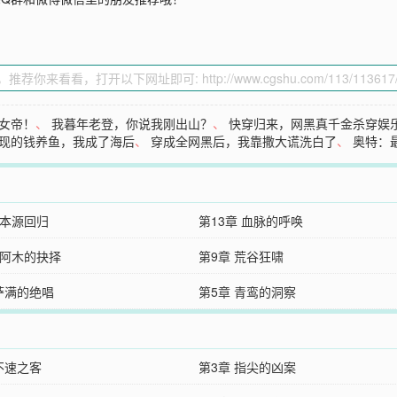
女帝！
、
我暮年老登，你说我刚出山？
、
快穿归来，网黑真千金杀穿娱
现的钱养鱼，我成了海后
、
穿成全网黑后，我靠撒大谎洗白了
、
奥特：
 本源回归
第13章 血脉的呼唤
 阿木的抉择
第9章 荒谷狂啸
 萨满的绝唱
第5章 青鸾的洞察
不速之客
第3章 指尖的凶案