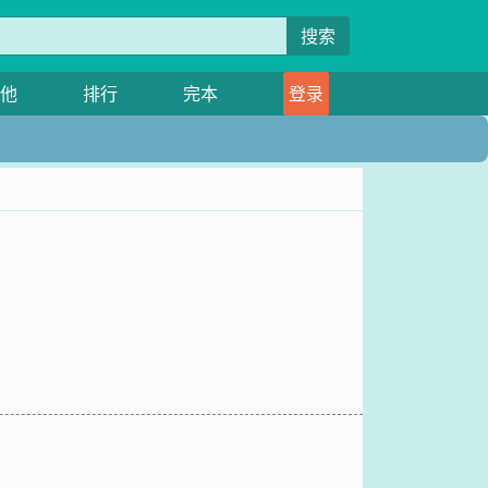
搜索
他
排行
完本
登录