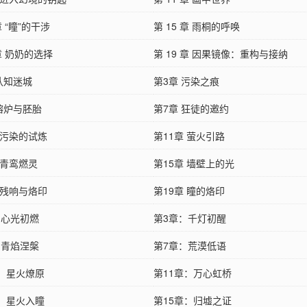
章 “瞳”的干涉
第 15 章 雨桐的呼唤
 章 奶奶的选择
第 19 章 因果镜像：重构与接纳
认知迷城
第3章 污染之痕
 熔炉与胚胎
第7章 狂徒的邀约
 污染的试炼
第11章 萤火引路
 青鸾燃灵
第15章 墙壁上的光
 残响与烙印
第19章 瞳的烙印
：心光初燃
第3章：千灯初醒
：青焰涅槃
第7章：荒漠低语
章：星火燎原
第11章：万心虹桥
章：星火入瞳
第15章：归墟之证