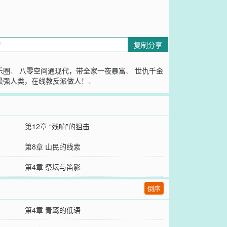
复制分享
乐圈
、
八零空间通现代，带全家一夜暴富
、
世仇千金
最强人类，在线教反派做人！
、
第12章 “残响”的狙击
第8章 山民的线索
第4章 祭坛与笛影
倒序
第4章 青鸾的低语