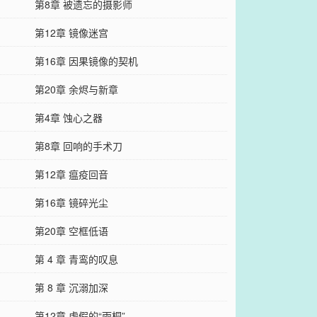
第8章 被遗忘的摄影师
第12章 镜像迷宫
第16章 因果镜像的契机
第20章 余烬与新章
第4章 蚀心之器
第8章 回响的手术刀
第12章 瘟疫回音
第16章 镜碎光尘
第20章 空框低语
第 4 章 青鸾的叹息
第 8 章 沉溺加深
第12章 虚假的“雨桐”