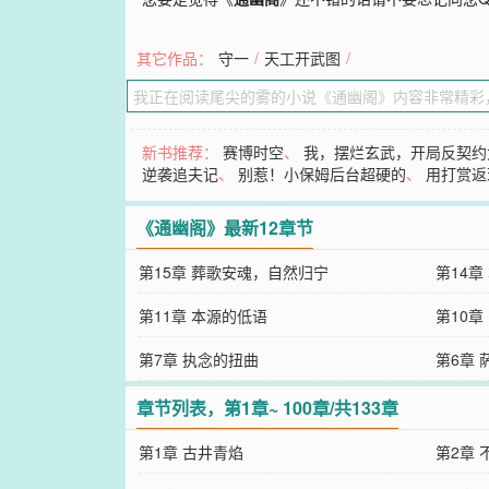
其它作品：
守一
/
天工开武图
/
新书推荐：
赛博时空
、
我，摆烂玄武，开局反契约
逆袭追夫记
、
别惹！小保姆后台超硬的
、
用打赏返
《通幽阁》最新12章节
第15章 葬歌安魂，自然归宁
第14章
第11章 本源的低语
第10章
第7章 执念的扭曲
第6章
章节列表，第1章~ 100章/共133章
第1章 古井青焰
第2章 