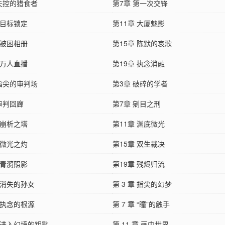
 失控的猎食者
第7章 第一次交锋
 目标锁定
第11章 大厦魅影
 被困相册
第15章 陈默的哀歌
 万人直播
第19章 执念消融
 指尖的审判场
第3章 破碎的学者
审判回廊
第7章 剜目之刑
 崩析之塔
第11章 渊底微光
 微光之灼
第15章 双生裁决
 青漪照影
第19章 残烬归流
章 消失的孙女
第 3 章 指尖的幻梦
章 执念的根源
第 7 章 “瞳”的触手
 进入幻境的钥匙
第 11 章 画中世界