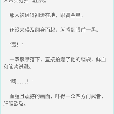
人带兵刃扫飞出去。
那人被砸得翻滚在地，眼冒金星。
还没来得及翻身而起，就感到眼前一黑。
“轰！”
一双熊掌落下，直接拍爆了他的脑袋，鲜血
和脑浆迸溅。
“啊……！”
血腥且震撼的画面，吓得一众四方门武者，
肝胆欲裂。