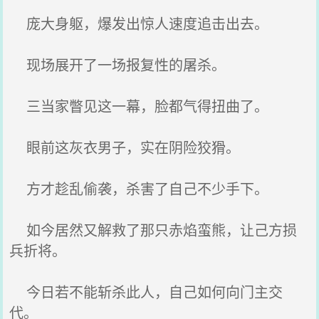
庞大身躯，爆发出惊人速度追击出去。
现场展开了一场报复性的屠杀。
三当家瞥见这一幕，脸都气得扭曲了。
眼前这灰衣男子，实在阴险狡猾。
方才趁乱偷袭，杀害了自己不少手下。
如今居然又解救了那只赤焰蛮熊，让己方损
兵折将。
今日若不能斩杀此人，自己如何向门主交
代。