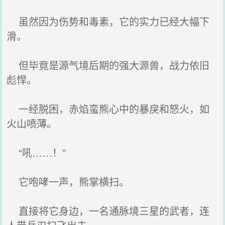
虽然因为伤势和毒素，它的实力已经大幅下
滑。
但毕竟是源气境后期的强大源兽，战力依旧
彪悍。
一经脱困，赤焰蛮熊心中的暴戾和怒火，如
火山喷薄。
“吼……！”
它咆哮一声，熊掌横扫。
直接将它身边，一名通脉境三星的武者，连