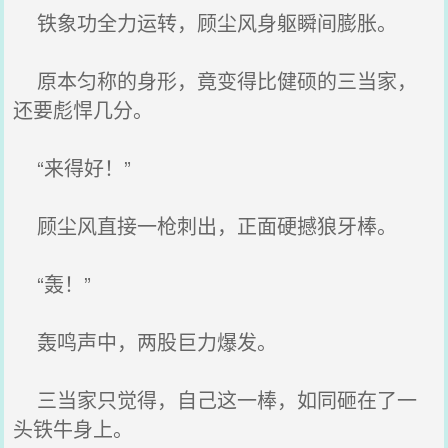
铁象功全力运转，顾尘风身躯瞬间膨胀。
原本匀称的身形，竟变得比健硕的三当家，
还要彪悍几分。
“来得好！”
顾尘风直接一枪刺出，正面硬撼狼牙棒。
“轰！”
轰鸣声中，两股巨力爆发。
三当家只觉得，自己这一棒，如同砸在了一
头铁牛身上。