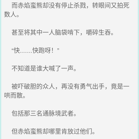
而赤焰蛮熊却没有停止杀戮，转眼间又拍死
数人。
甚至将其中一人脑袋啃下，嚼碎生吞。
“快……快跑呀！”
不知道是谁大喊了一声。
被吓破胆的众人，再没有勇气出手，竟是一
哄而散。
包括那三名通脉境武者。
但赤焰蛮熊却哪里肯放过他们。