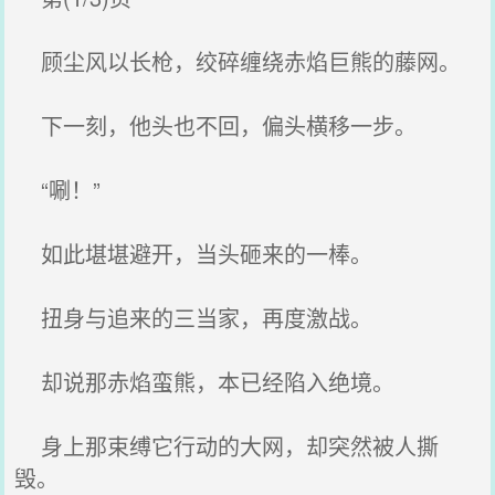
顾尘风以长枪，绞碎缠绕赤焰巨熊的藤网。
下一刻，他头也不回，偏头横移一步。
“唰！”
如此堪堪避开，当头砸来的一棒。
扭身与追来的三当家，再度激战。
却说那赤焰蛮熊，本已经陷入绝境。
身上那束缚它行动的大网，却突然被人撕
毁。