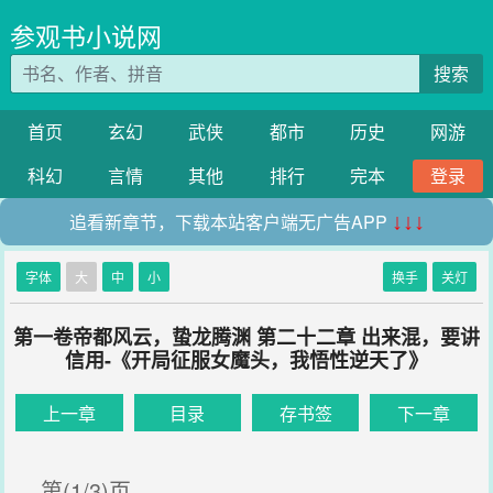
参观书小说网
搜索
首页
玄幻
武侠
都市
历史
网游
科幻
言情
其他
排行
完本
登录
追看新章节，下载本站客户端无广告APP
↓↓↓
字体
大
中
小
换手
关灯
第一卷帝都风云，蛰龙腾渊 第二十二章 出来混，要讲
信用-《开局征服女魔头，我悟性逆天了》
上一章
目录
存书签
下一章
第(1/3)页