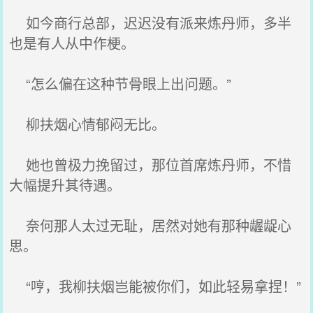
如今商行总部，迟迟没有派来炼丹师，多半
也是有人从中作梗。
“怎么偏在这种节骨眼上出问题。”
柳扶烟心情郁闷无比。
她也曾极力挽留过，那位首席炼丹师，不惜
大幅提升其待遇。
奈何那人太过无耻，居然对她有那种龌龊心
思。
“哼，我柳扶烟岂能被你们，如此轻易拿捏！”