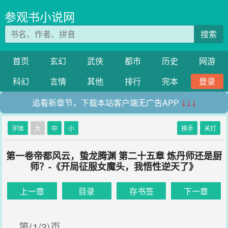
参观书小说网
搜索
首页
玄幻
武侠
都市
历史
网游
科幻
言情
其他
排行
完本
登录
追看新章节，下载本站客户端无广告APP
↓↓↓
字体
大
中
小
换手
关灯
第一卷帝都风云，蛰龙腾渊 第二十五章 炼丹师还是厨
师？-《开局征服女魔头，我悟性逆天了》
上一章
目录
存书签
下一章
第(1/3)页