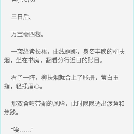
三日后。
万宝斋四楼。
一袭绛紫长裙，曲线婀娜，身姿丰腴的柳扶
烟，坐在书房，翻看分行近日的账目。
看了一阵，柳扶烟就合上了账册，莹白玉
指，轻揉眉心。
那双含嗔带媚的凤眸，此时隐隐透出疲惫和
焦躁。
“唉……”