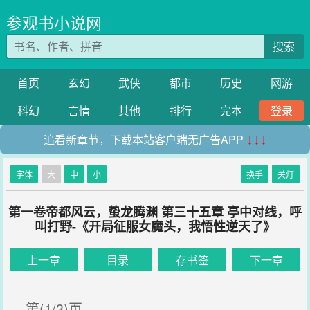
参观书小说网
搜索
首页
玄幻
武侠
都市
历史
网游
科幻
言情
其他
排行
完本
登录
追看新章节，下载本站客户端无广告APP
↓↓↓
字体
大
中
小
换手
关灯
第一卷帝都风云，蛰龙腾渊 第三十五章 亭中对线，呼
叫打野-《开局征服女魔头，我悟性逆天了》
上一章
目录
存书签
下一章
第(1/3)页