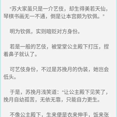
“苏大家虽只是一介艺伎，却生得美若天仙，
琴棋书画无一不通，倒是让本宫颇为钦佩。”
明为钦佩，实则暗贬对方身份。
若是一般的艺伎，被堂堂公主殿下打压，捏
着鼻子就认了。
可艺伎身份，不过是苏挽月的伪装，她岂会
低头。
于是，苏挽月浅笑道：“让公主殿下见笑了，
挽月自幼孤苦，无依无靠，只能自力更生。
不像公主殿下，生来便是衣来伸手，饭来张