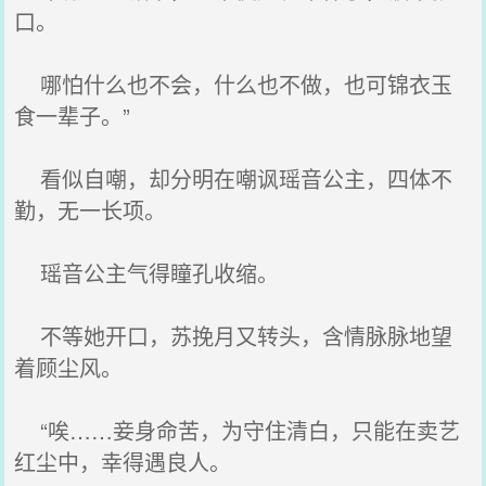
口。
哪怕什么也不会，什么也不做，也可锦衣玉
食一辈子。”
看似自嘲，却分明在嘲讽瑶音公主，四体不
勤，无一长项。
瑶音公主气得瞳孔收缩。
不等她开口，苏挽月又转头，含情脉脉地望
着顾尘风。
“唉……妾身命苦，为守住清白，只能在卖艺
红尘中，幸得遇良人。