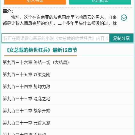
简介：
雷坤，这个在东南亚的灰色国度里叱咤风云的男人，自来
都是让敌人闻风丧胆的份儿，二十多年里头什么都没怕过，就
怕袍泽兄弟家的小丫头片子！只要那丫头眼珠子一咕噜，就准没好事
儿！
复制分享
您要是觉得《
女总裁的绝世狂兵
》还不错的话请不要忘记向您QQ群和
微博微信里的朋友推荐哦！
《女总裁的绝世狂兵》最新12章节
第九百三十六章 终结一切（大结局）
第九百三十五章 以柔克刚
第九百三十四章 势均力敌
第九百三十三章 混乱之地
第九百三十二章 战争开始
第九百三十一章 元首大怒
第九百三十章 刺杀行动