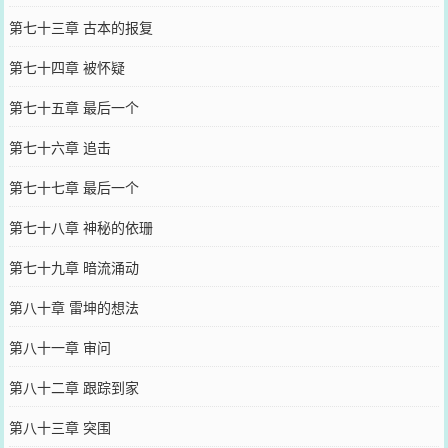
第七十三章 古本的报复
第七十四章 被怀疑
第七十五章 最后一个
第七十六章 追击
第七十七章 最后一个
第七十八章 神秘的依珊
第七十九章 暗流涌动
第八十章 雷坤的想法
第八十一章 审问
第八十二章 跟踪到家
第八十三章 突围