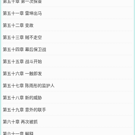
第五十章 第一次探查
第五十一章 雷坤出马
第五十二章 变故
第五十三章 贼不走空
第五十四章 幕后保卫战
第五十五章 战斗开始
第五十六章 一触即发
第五十七章 陈雨彤的监护人
第五十八章 新的威胁
第五十九章 意外的联手
第六十章 再次被抓
第六十一章 解释