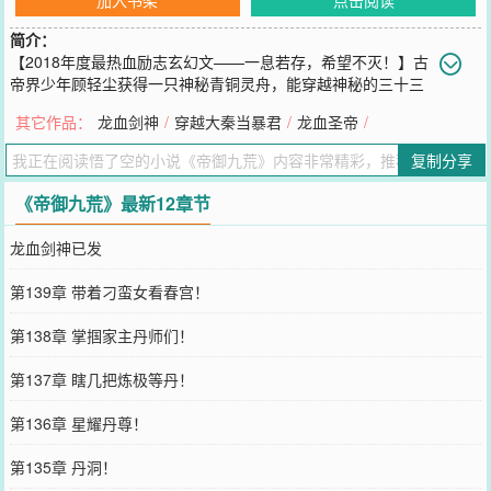
简介：
【2018年度最热血励志玄幻文——一息若存，希望不灭！】古
帝界少年顾轻尘获得一只神秘青铜灵舟，能穿越神秘的三十三
重天，其中藏着无尽神兵仙宝，成堆绝世仙药，逆天仙帝功法……这
其它作品：
龙血剑神
/
穿越大秦当暴君
/
龙血圣帝
/
些通通都是他的！
您要是觉得《
帝御九荒
》还不错的话请不要忘记向您QQ群和微博微信
复制分享
里的朋友推荐哦！
《帝御九荒》最新12章节
龙血剑神已发
第139章 带着刁蛮女看春宫！
第138章 掌掴家主丹师们！
第137章 瞎几把炼极等丹！
第136章 星耀丹尊！
第135章 丹洞！