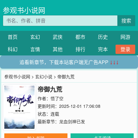
参观书小说网
搜索
首页
玄幻
武侠
都市
历史
网游
科幻
言情
其他
排行
完本
登录
追看新章节，下载本站客户端无广告APP
↓↓↓
参观书小说网
>
玄幻小说
> 帝御九荒
帝御九荒
作者：
悟了空
更新时间：2025-12-01 17:06:08
状态：连载
最新章节：
龙血剑神已发
加入书架
点击阅读