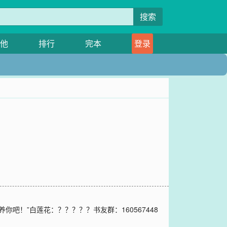
搜索
他
排行
完本
登录
吧！”白莲花：？？？？？书友群：160567448