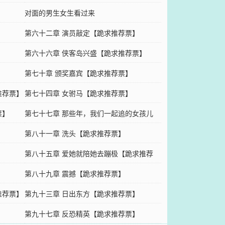
对面的男生女生看过来
第六十二章 演员敲定【跪求推荐票】
】
第六十六章 侠客岛兴盛【跪求推荐票】
】
第七十章 颁奖嘉宾【跪求推荐票】
推荐票】
第七十四章 女驸马【跪求推荐票】
票】
第七十七章 那些年，我们一起追的女孩儿
】
【跪求推荐票】
第八十一章 洗头【跪求推荐票】
第八十五章 爱她就陪她去蹦极【跪求推荐
】
票】
第八十九章 震撼【跪求推荐票】
推荐票】
第九十三章 日出东方【跪求推荐票】
第九十七章 反恐精英【跪求推荐票】