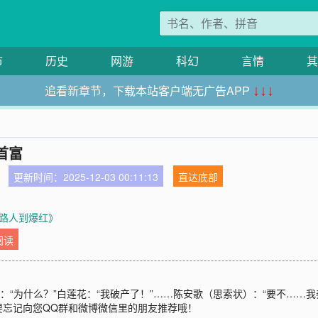
市
历史
网游
科幻
言情
其
追看新章节，下载本站客户端无广告APP
↓↓↓
首富
更新时间：2025-12-03 00:11:13
直达底部
路人到爆红》
阅读
“为什么？”白莲花：“我破产了！”……陈安歌（思索状）：“要不……我养你
要忘记向您QQ群和微博微信里的朋友推荐哦！