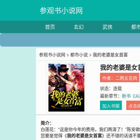
参观书小说网
首页
玄幻
武侠
都
参观书小说网
>
都市小说
> 我的老婆是女首富
我的老婆是女
作者：
二两五花肉
状态：连载
最新章节：
新书《从
加入书架
点击
简介：
白莲花：“这是你今年的费用，我们两清了！”陈安歌：
您要是觉得《
我的老婆是女首富
》还不错的话请不