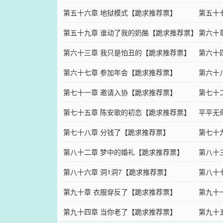
第五十六章 地狱模式【跪求推荐票】
第五十
第五十九章 谁动了我的奶酪【跪求推荐票】
第六十
第六十三章 我只是怕丑的【跪求推荐票】
第六十
第六十七章 参加年会【跪求推荐票】
第六十
第七十一章 邀请入协【跪求推荐票】
风成为
第七十
第七十五章 陈安歌的初恋【跪求推荐票】
平平无
第七十八章 分钱了【跪求推荐票】
第七十
第八十二章 梦中的婚礼【跪求推荐票】
第八十
第八十六章 洞1洞7【跪求推荐票】
票】
第八十
第九十章 衣服穿反了【跪求推荐票】
第九十
第九十四章 当你老了【跪求推荐票】
第九十