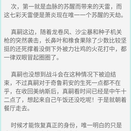
次，第一就是血脉的苏醒而带来的天雷，而
这七彩天雷便是萧炎现在唯一一个苏醒的天劫。
真嗣这边，随着龙卷风、沙尘暴和种子机关
枪的突然袭击，长鼻叶和橡食果除了少数比较坚
挺的还死撑着没倒下外被力壮鸡的火花打中，都
一律双眼冒起圈圈了。
真嗣也没想到战斗会在这种情况下被迫结
束，不过真嗣对于奇鲁莉安的生死一点都不在
乎，在收回美纳斯后，真嗣看时间已经是中午十
二点了，想起来自己午饭还没吃呢！于是就朝着
餐厅走去。
时候才能恢复真正的身份，唯一明白的只是