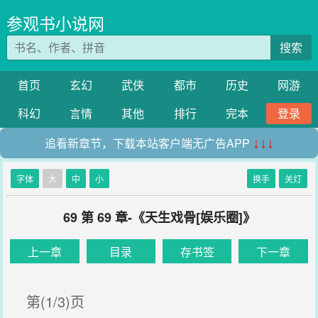
参观书小说网
搜索
首页
玄幻
武侠
都市
历史
网游
科幻
言情
其他
排行
完本
登录
追看新章节，下载本站客户端无广告APP
↓↓↓
字体
大
中
小
换手
关灯
69 第 69 章-《天生戏骨[娱乐圈]》
上一章
目录
存书签
下一章
第(1/3)页