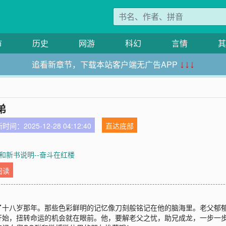
市
历史
网游
科幻
言情
其
追看新章节，下载本站客户端无广告APP
↓↓↓
弟
时间：2025-12-28 04:12:40
直达底部
和新书说明--奋斗在红楼
阅读
了十八岁那年。那些色彩鲜明的记忆像刀刻般铭记在他的脑海里。老父郁
开始，扭转命运的机会就在眼前。他，要解老父之忧，助兄成龙，一步一