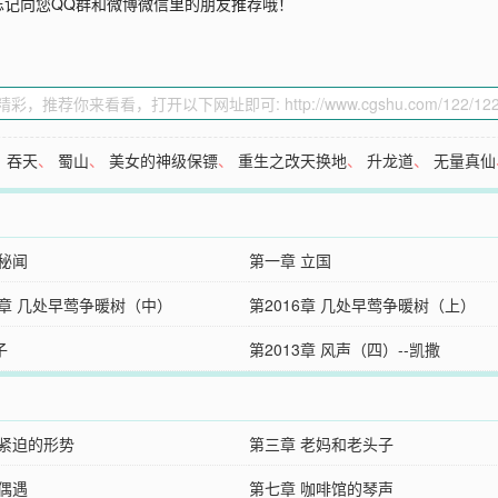
忘记向您QQ群和微博微信里的朋友推荐哦！
、
吞天
、
蜀山
、
美女的神级保镖
、
重生之改天换地
、
升龙道
、
无量真仙
 秘闻
第一章 立国
7章 几处早莺争暖树（中）
第2016章 几处早莺争暖树（上）
子
第2013章 风声（四）--凯撒
 紧迫的形势
第三章 老妈和老头子
 偶遇
第七章 咖啡馆的琴声