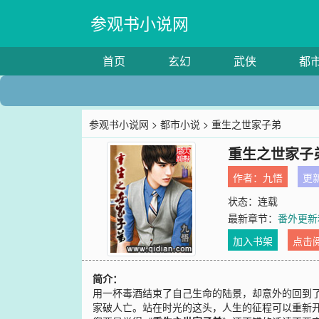
参观书小说网
首页
玄幻
武侠
都
参观书小说网
>
都市小说
> 重生之世家子弟
重生之世家子
作者：
九悟
更新
状态：连载
最新章节：
番外更新
加入书架
点击
简介：
用一杯毒酒结束了自己生命的陆景，却意外的回到
家破人亡。站在时光的这头，人生的征程可以重新