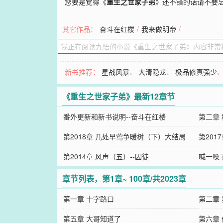
您要是觉得《
重生之世家子弟
》还不错的话请不要
其它作品：
奋斗在红楼
/
我来做明帝
/
新书推荐：
星战风暴
、
大清隐龙
、
极品修真强少
《重生之世家子弟》最新12章节
番外更新和新书说明--奋斗在红楼
第二章
第2018章 几处早莺争暖树（下）大结局
第201
第2014章 风声（五）--囚徒
喊一嗓
章节列表，第1章~ 100章/共2023章
第一章 十字路口
第二章
第五章 大哥知道了
第六章