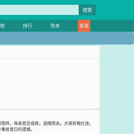
搜索
他
排行
完本
登录
郁而终，母亲思念成疾，追随而去。大哥折戟仕途，
步重拾昔日的遗憾。