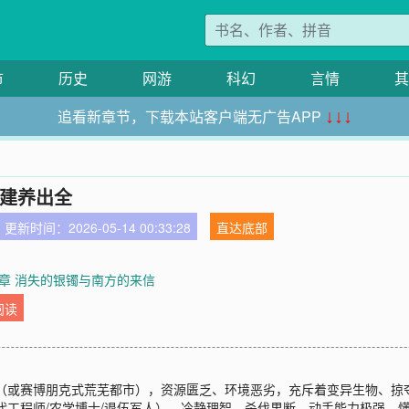
市
历史
网游
科幻
言情
其
追看新章节，下载本站客户端无广告APP
↓↓↓
基建养出全
更新时间：2026-05-14 00:33:28
直达底部
章 消失的银镯与南方的来信
阅读
土（或赛博朋克式荒芜都市），资源匮乏、环境恶劣，充斥着变异生物、掠
代工程师/农学博士/退伍军人），冷静理智、杀伐果断、动手能力极强，懂