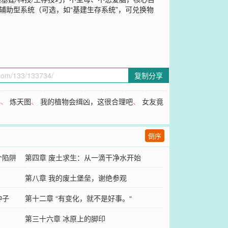
辅助型系统（可选，如“基建生存系统”，可兑换物
复制分享
碎
、
炼天图
、
我的植物会缉凶，这很合理吧
、
女友竟
倒序
个陷阱
第四章 废土求生：从一滴干净水开始
第八章 我的废土堡垒，谢绝参观
种子
第十二章 “有变化，就不是好事。“
第三十六章 冰原上的脚印