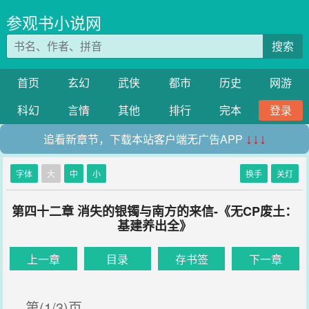
参观书小说网
搜索
首页
玄幻
武侠
都市
历史
网游
科幻
言情
其他
排行
完本
登录
追看新章节，下载本站客户端无广告APP
↓↓↓
字体
大
中
小
换手
关灯
第四十二章 消失的银镯与南方的来信-《无CP废土：
基建养出全》
上一章
目录
存书签
下一章
第(1/3)页