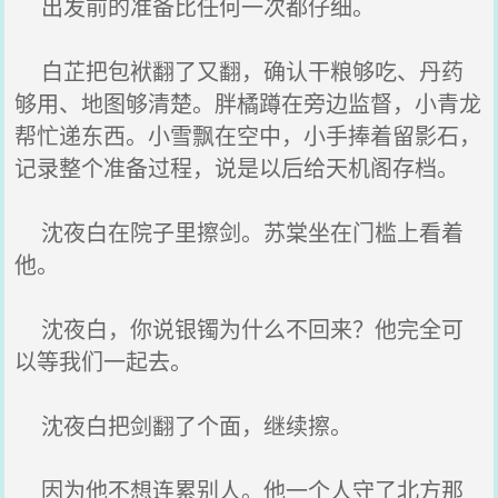
出发前的准备比任何一次都仔细。
白芷把包袱翻了又翻，确认干粮够吃、丹药
够用、地图够清楚。胖橘蹲在旁边监督，小青龙
帮忙递东西。小雪飘在空中，小手捧着留影石，
记录整个准备过程，说是以后给天机阁存档。
沈夜白在院子里擦剑。苏棠坐在门槛上看着
他。
沈夜白，你说银镯为什么不回来？他完全可
以等我们一起去。
沈夜白把剑翻了个面，继续擦。
因为他不想连累别人。他一个人守了北方那