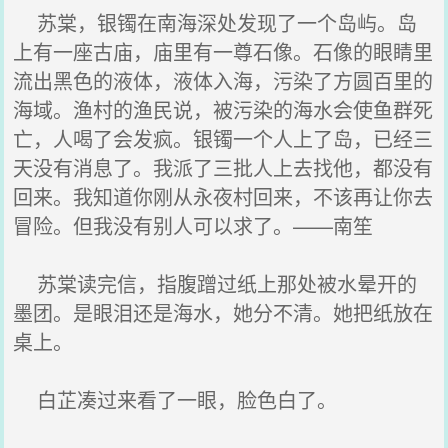
苏棠，银镯在南海深处发现了一个岛屿。岛
上有一座古庙，庙里有一尊石像。石像的眼睛里
流出黑色的液体，液体入海，污染了方圆百里的
海域。渔村的渔民说，被污染的海水会使鱼群死
亡，人喝了会发疯。银镯一个人上了岛，已经三
天没有消息了。我派了三批人上去找他，都没有
回来。我知道你刚从永夜村回来，不该再让你去
冒险。但我没有别人可以求了。——南笙
苏棠读完信，指腹蹭过纸上那处被水晕开的
墨团。是眼泪还是海水，她分不清。她把纸放在
桌上。
白芷凑过来看了一眼，脸色白了。