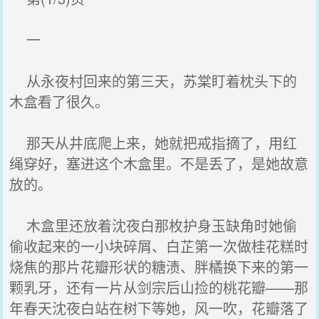
一
从永夜村回来的第三天，苏棠盯着枕头下的
木盒看了很久。
那天从井底爬上来，她就把戒指摘了，用红
绳穿好，塞进这个木盒里。不是丢了，是她故意
放的。
木盒里还放着沈夜白那枚护身玉缺角时她偷
偷收起来的一小块碎屑、白芷第一次做桂花糕时
烧焦的那片花瓣形状的糖渍、胖橘换下来的第一
颗乳牙，还有一片从剑宗后山捡的桃花瓣——那
年春天沈夜白站在树下等她，风一吹，花瓣落了