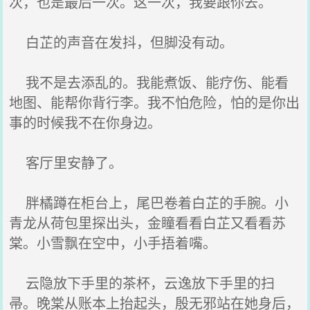
次，也是最后一次。这一次，我要跟你去。
白芷的声音在发抖，但脚没有动。
我不是去添乱的。我能煮饭、能疗伤、能看
地图、能帮你背行李。我不怕危险，怕的是你出
事的时候我不在你身边。
客厅里安静了。
胖橘蹲在柜台上，尾巴卷着白芷的手腕。小
青龙从荷包里探出头，金瞳看看白芷又看看苏
棠。小雪飘在空中，小手捂着嘴。
云隐放下手里的茶杯，云逸放下手里的扫
帚。晚棠从账本上抬起头，殷无邪站在她身后，