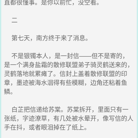
直都很懂事。是你以前忙，没空看。
二
第七天，南方终于来了消息。
不是银镯本人，是一封信——但不是寄的，
是一个满身盐霜的散修联盟弟子骑灵鹤送来的，
灵鹤落地就累瘫了。信封上盖着散修联盟的印
章，墨迹被海水洇得有些模糊，边角还粘着鱼
鳞。
白芷把信递给苏棠。苏棠拆开，里面只有一
张纸，字迹潦草，有几处被水晕开，像写信的人
手在抖，或者眼泪掉在了纸上。