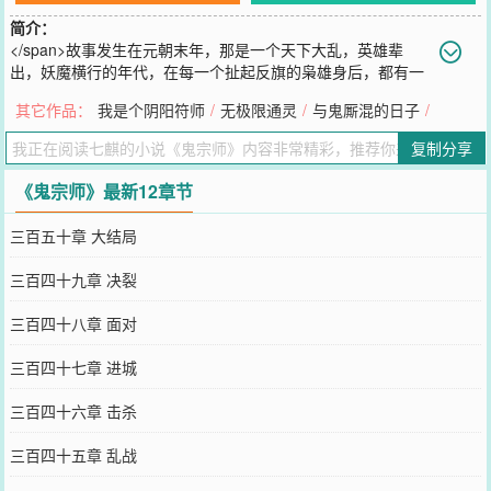
简介：
</span>故事发生在元朝末年，那是一个天下大乱，英雄辈
出，妖魔横行的年代，在每一个扯起反旗的枭雄身后，都有一
些身怀异术之人的辅佐，他们精通五行八卦，知晓驱鬼画符，身怀奇
其它作品：
我是个阴阳符师
/
无极限通灵
/
与鬼厮混的日子
/
门遁甲。那更是一个各种邪术，异术，妖术……层出不穷的时代，从
石人一只眼开始，天下不仅是王朝的更替，更是，道教，佛教，明
复制分享
教，景教……的逐鹿。乡村少年林麒，遇奇人，得奇书，学得祭鬼、
骂鬼、驱鬼、打鬼、斗鬼、斩鬼、降鬼、扮鬼、用鬼之术，被卷入滔
《鬼宗师》最新12章节
滔历史洪流，辅佐朱元璋大战陈友谅，与蒙古国师斗法，辨阴阳，识
妖魔，驱鬼神，成为一代鬼师。
三百五十章 大结局
您要是觉得《
鬼宗师
》还不错的话请不要忘记向您QQ群和微博微信里
的朋友推荐哦！
三百四十九章 决裂
三百四十八章 面对
三百四十七章 进城
三百四十六章 击杀
三百四十五章 乱战