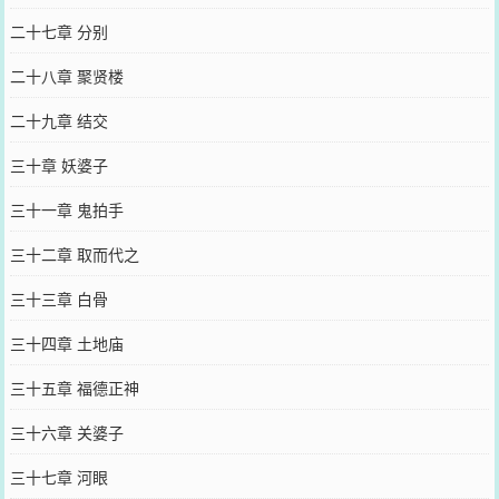
二十七章 分别
二十八章 聚贤楼
二十九章 结交
三十章 妖婆子
三十一章 鬼拍手
三十二章 取而代之
三十三章 白骨
三十四章 土地庙
三十五章 福德正神
三十六章 关婆子
三十七章 河眼