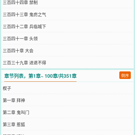
三百四十四章 禁制
三百四十三章 鬼疠之气
三百四十二章 兵临城下
三百四十一章 头领
三百四十章 大会
三百三十九章 进退不得
章节列表，第1章~ 100章/共351章
倒序
楔子
第一章 拜神
第二章 鬼叫门
第三章 惹狐