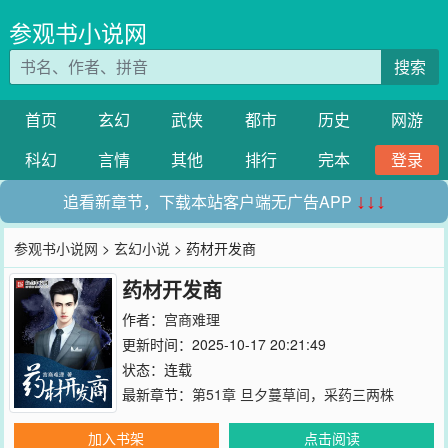
参观书小说网
搜索
首页
玄幻
武侠
都市
历史
网游
科幻
言情
其他
排行
完本
登录
追看新章节，下载本站客户端无广告APP
↓↓↓
参观书小说网
>
玄幻小说
> 药材开发商
药材开发商
作者：
宫商难理
更新时间：2025-10-17 20:21:49
状态：连载
最新章节：
第51章 旦夕蔓草间，采药三两株
加入书架
点击阅读