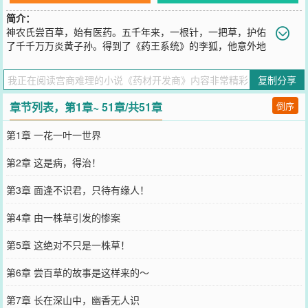
简介：
神农氏尝百草，始有医药。五千年来，一根针，一把草，护佑
了千千万万炎黄子孙。得到了《药王系统》的李狐，他意外地
发现，世间百草皆可入药。司空见惯的茎叶花果，可以熬出酽酽的药
汤，在悠悠的苦香中痼疾即去。在南野际开垦荒地，种上一点药材，
复制分享
空闲时施施肥浇浇水。偶尔给求药的富商大官们熬熬药，顺便收取一
点百八十万的辛苦费。李狐尝百草，别问饱不饱！
章节列表，第1章~ 51章/共51章
倒序
您要是觉得《
药材开发商
》还不错的话请不要忘记向您QQ群和微博微
信里的朋友推荐哦！
第1章 一花一叶一世界
第2章 这是病，得治！
第3章 面逢不识君，只待有缘人！
第4章 由一株草引发的惨案
第5章 这绝对不只是一株草！
第6章 尝百草的故事是这样来的～
第7章 长在深山中，幽香无人识