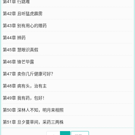
第41章 行路难
第42章 且听猛虎霹雳
第43章 别有用心的赠药
第44章 辨药
第45章 慧眼识真假
第46章 锋芒毕露
第47章 卖你几斤健康可好？
第48章 病有头，治有主
第49章 我有药，包好！
第50章 深林人不知，明月来相照
第51章 旦夕蔓草间，采药三两株