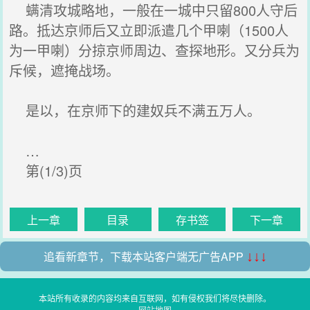
螨清攻城略地，一般在一城中只留800人守后
路。抵达京师后又立即派遣几个甲喇（1500人
为一甲喇）分掠京师周边、查探地形。又分兵为
斥候，遮掩战场。
是以，在京师下的建奴兵不满五万人。
…
第(1/3)页
上一章
目录
存书签
下一章
追看新章节，下载本站客户端无广告APP
↓↓↓
本站所有收录的内容均来自互联网，如有侵权我们将尽快删除。
网站地图