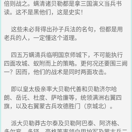
倍则战之。螨清诸贝勒都是拿三国演义当兵书
读。这不是黑他们，这是史实！
这些未必背得出孙子兵法的名句，但都是用
老兵的人，一定懂这个道理。
四五万螨清兵临明国京师城下，不可能执行
四面攻城、蚁附而上的策略。更何况还要围三阙
一？因而，他们的战术是同时两面攻击。
即以皇太极亲率大贝勒代善和贝勒济尔哈
朗、岳讬、杜度、萨哈廉等，统领满洲右翼四
旗，以及右翼蒙古兵攻德胜门（京城北）。
派大贝勒莽古尔泰及贝勒阿巴泰、阿济格、
多尔衮、多铎、豪格等率领白甲护军及蒙古兵二