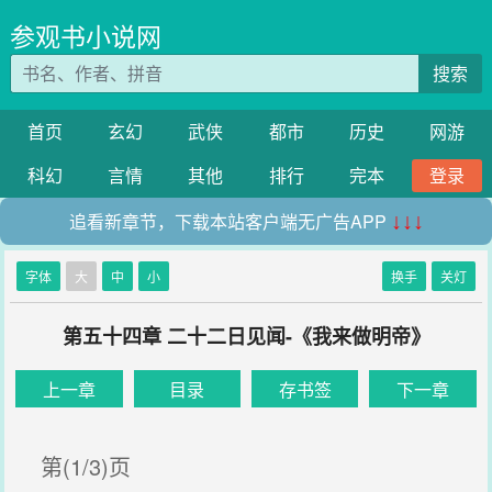
参观书小说网
搜索
首页
玄幻
武侠
都市
历史
网游
科幻
言情
其他
排行
完本
登录
追看新章节，下载本站客户端无广告APP
↓↓↓
字体
大
中
小
换手
关灯
第五十四章 二十二日见闻-《我来做明帝》
上一章
目录
存书签
下一章
第(1/3)页