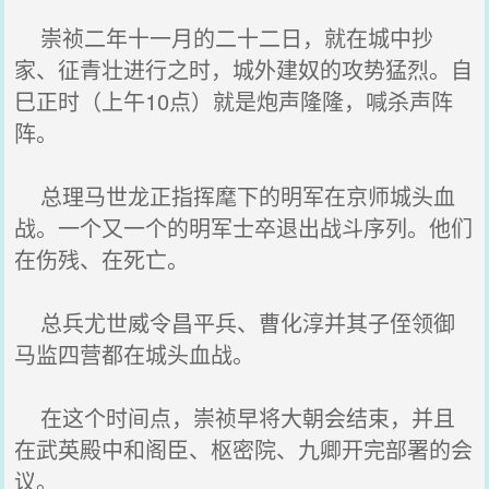
崇祯二年十一月的二十二日，就在城中抄
家、征青壮进行之时，城外建奴的攻势猛烈。自
巳正时（上午10点）就是炮声隆隆，喊杀声阵
阵。
总理马世龙正指挥麾下的明军在京师城头血
战。一个又一个的明军士卒退出战斗序列。他们
在伤残、在死亡。
总兵尤世威令昌平兵、曹化淳并其子侄领御
马监四营都在城头血战。
在这个时间点，崇祯早将大朝会结束，并且
在武英殿中和阁臣、枢密院、九卿开完部署的会
议。