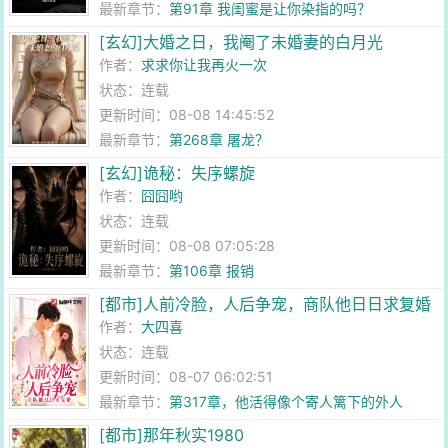
最新章节：
第91章 我闺蜜是让你染指的吗？
[玄幻]大婚之日，我阉了未婚妻的白月光
作者：
求求你让我再火一次
状态：连载
更新时间：08-08 14:45:52
最新章节：
第268章 屠龙？
[玄幻]诡秘：失序螺旋
作者：
囧囧哟
状态：连载
更新时间：08-08 07:05:28
最新章节：
第106章 报销
[都市]人前冷脸，人后争宠，商队他日日求复婚
作者：
大四喜
状态：连载
更新时间：08-07 06:02:51
最新章节：
第317章，他活得像个寄人篱下的外人
[都市]那年秋实1980