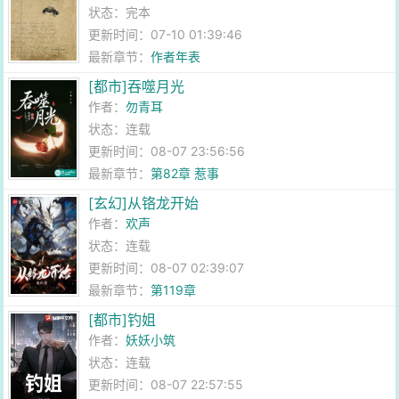
状态：完本
更新时间：07-10 01:39:46
最新章节：
作者年表
[都市]吞噬月光
作者：
勿青耳
状态：连载
更新时间：08-07 23:56:56
最新章节：
第82章 惹事
[玄幻]从铬龙开始
作者：
欢声
状态：连载
更新时间：08-07 02:39:07
最新章节：
第119章
[都市]钓姐
作者：
妖妖小筑
状态：连载
更新时间：08-07 22:57:55