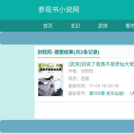
参观书小说网
首页
玄幻
武侠
都
剑轻阳-搜索结果(共2条记录)
[武侠]别说了我真不是修仙大
作者：
剑轻阳
状态：连载
更新时间：11-04 18:20:18
最新章节：
第109章 安乐仙城！（