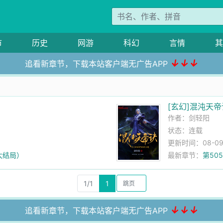
市
历史
网游
科幻
言情
其
↓↓↓
追看新章节，下载本站客户端无广告APP
佬
[玄幻]混沌天帝
作者：
剑轻阳
状态：连载
更新时间：08-09 
大结局）
最新章节：
第50
1/1
1
↓↓↓
追看新章节，下载本站客户端无广告APP