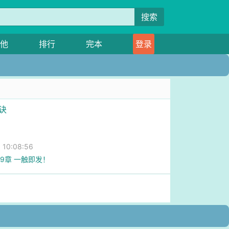
搜索
他
排行
完本
登录
诀
10:08:56
59章 一触即发！