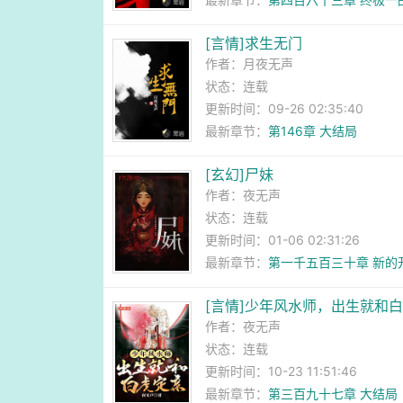
[言情]求生无门
作者：
月夜无声
状态：连载
更新时间：09-26 02:35:40
最新章节：
第146章 大结局
[玄幻]尸妹
作者：
夜无声
状态：连载
更新时间：01-06 02:31:26
最新章节：
第一千五百三十章 新的
[言情]少年风水师，出生就和
作者：
夜无声
状态：连载
更新时间：10-23 11:51:46
最新章节：
第三百九十七章 大结局