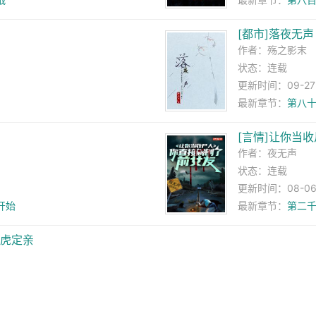
[都市]落夜无声
作者：
殇之影末
状态：连载
更新时间：09-27 1
最新章节：
第八
[言情]让你当
作者：
夜无声
状态：连载
更新时间：08-06 1
开始
最新章节：
第二千
白虎定亲