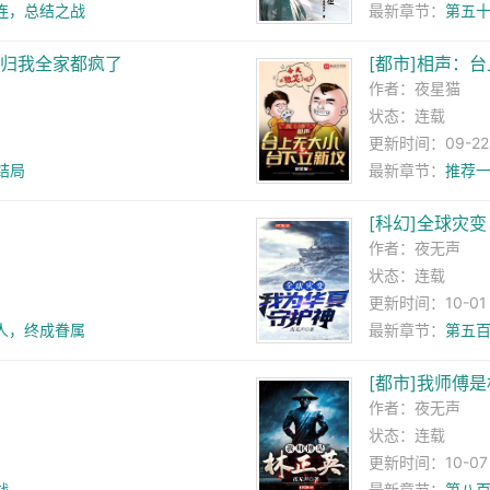
连，总结之战
最新章节：
第五
产归我全家都疯了
[都市]相声：
作者：
夜星猫
状态：连载
更新时间：09-22 0
的结局
最新章节：
推荐
[科幻]全球灾
作者：
夜无声
状态：连载
更新时间：10-01 1
人，终成眷属
最新章节：
第五百
[都市]我师傅
作者：
夜无声
状态：连载
更新时间：10-07 1
战
最新章节：
第八百