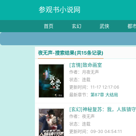
参观书小说网
首页
玄幻
武侠
都
夜无声-搜索结果(共15条记录)
[言情]致命画室
作者：
月夜无声
状态：连载
更新时间：11-17 12:17:06
最新章节：
第87章 大结局
[玄幻]神秘复苏：我，人族镇
作者：
夜无声
状态：连载
更新时间：09-30 04:54:11