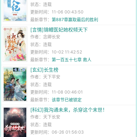
状态：连载
更新时间：11-06 00:43:50
最新章节：
第887章赢取最后的胜利
[言情]锦鲤医妃她权倾天下
作者：
念卿长安
状态：连载
更新时间：10-02 11:42:52
最新章节：
第一百五十七章 救人
[玄幻]长生榜
作者：
天下平安
状态：连载
更新时间：11-08 00:46:01
最新章节：
该章节已被锁定
[科幻]我沟通未来，杀穿这个末世！
作者：
天下长安
状态：连载
更新时间：06-26 01:56:03